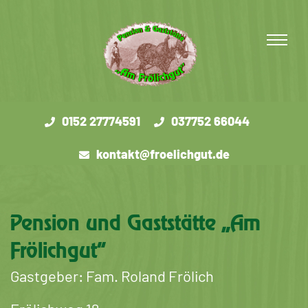
0152 27774591
037752 66044
kontakt@froelichgut.de
Pension und Gaststätte „Am
Frölichgut“
Gastgeber: Fam. Roland Frölich