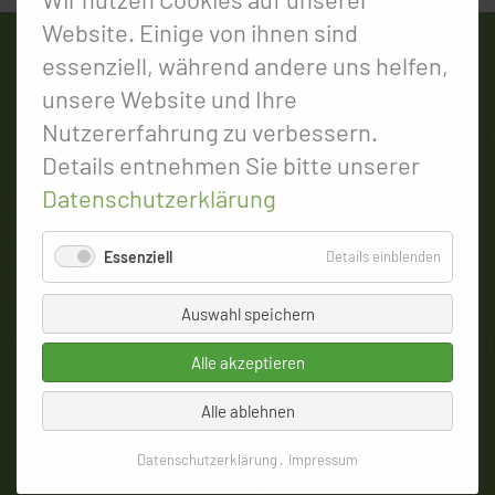
Website. Einige von ihnen sind
essenziell, während andere uns helfen,
Willkommen
unsere Website und Ihre
Nutzererfahrung zu verbessern.
Gaststätte
Details entnehmen Sie bitte unserer
Zimmer / FeWo
Datenschutzerklärung
Preise
für
Essenziell
Details einblenden
Aktivitäten
Essenzie
Galerie
Auswahl speichern
Anfrage
Alle akzeptieren
Navigation
Impressum
Datenschutzerklärung
Alle ablehnen
überspringen
© 2026 Pension & Gaststätte "Am Frölichgut"
Datenschutzerklärung
Impressum